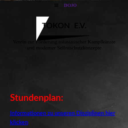
DOJO
TOKON E.V.
Verein zur Förderung ostasiatischer Kampfkünste
und moderner Selbstschutzkonzepte
Stundenplan:
Informationen zu unseren Disziplinen hier
klicken