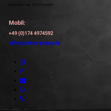
Hansastr.14a, 26723 Emden
Mobil:
+49 (0)174 4974592
office@tokon-emden.de