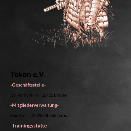
Tokon e.V.
-Geschäftsstelle-
Am Vorfluter 11, 26725 Emden
-Mitgliederverwaltung-
Dieselstr.1, 26899 Rhede (Ems)
-Trainingsstätte-