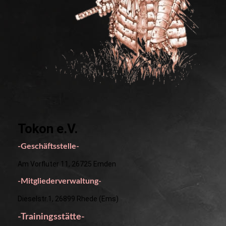
Tokon e.V.
-Geschäftsstelle-
Am Vorfluter 11, 26725 Emden
-Mitgliederverwaltung-
Dieselstr.1, 26899 Rhede (Ems)
-Trainingsstätte-