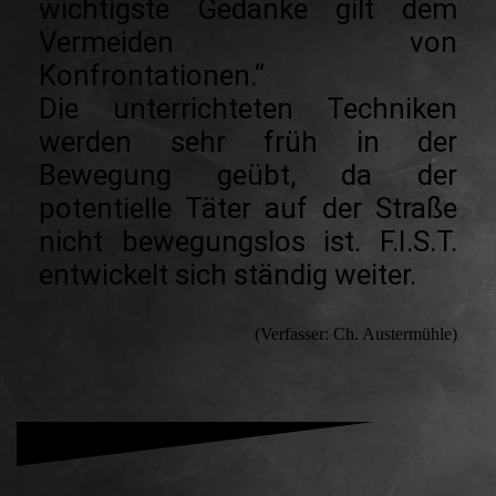
wichtigste Gedanke gilt dem
Vermeiden von
Konfrontationen.“
Die unterrichteten Techniken
werden sehr früh in der
Bewegung geübt, da der
potentielle Täter auf der Straße
nicht bewegungslos ist. F.I.S.T.
entwickelt sich ständig weiter.
(Verfasser: Ch. Austermühle)