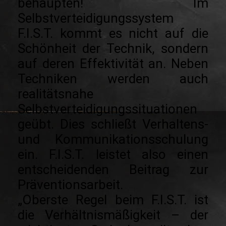
behaupten! Im
Selbstverteidigungssystem
F.I.S.T. kommt es nicht auf die
Schönheit der Technik, sondern
auf deren Effektivität an. Neben
Techniken werden auch
realitätsnahe
Selbstverteidigungssituationen
geübt. Dies schließt Verhaltens-
und Kommunikationsschulung
ein. F.I.S.T. leistet also einen
entscheidenden Beitrag zur
Präventionsarbeit.
„Oberste Regel beim F.I.S.T. ist
die Verhältnismäßigkeit – der