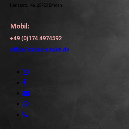
Hansastr.14a, 26723 Emden
Mobil:
+49 (0)174 4974592
office@tokon-emden.de