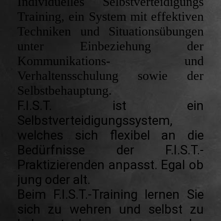
Individuelles Selbstverteidigungs
Training, ein System mit effektiven
Techniken und Situationsübungen
unter Einbeziehung der
Kommunikations- und
Verhaltensschulung sowie der
Selbstbehauptung.
F.I.S.T. ist ein
Selbstverteidigungssystem,
welches sich flexibel an die
Bedürfnisse der F.I.S.T.-
Praktizierenden anpasst. Egal ob
jung oder alt.
Beim F.I.S.T.-Training lernen Sie
sich zu wehren und selbst zu