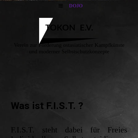
DOJO
TOKON E.V.
Verein zur Förderung ostasiatischer Kampfkünste
und moderner Selbstschutzkonzepte
Was ist F.I.S.T. ?
F.I.S.T. steht dabei für Freies